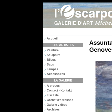
Accueil
Assunta
LES ARTISTES
Genove
Peinture
Sculpture
Bijoux
Sacs
Lampes
Accessoires
LA GALERIE
A propos
Contact - Kontakt
Fiscalité
Carnet d'adresses
Galerie vidéos
Archives