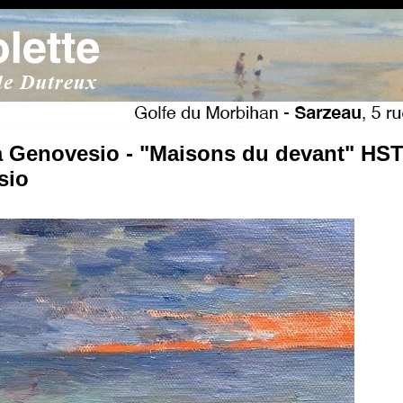
 Genovesio - "Maisons du devant" HST
sio