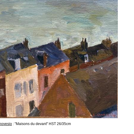
novesio
: "Maisons du devant" HST 26/35cm