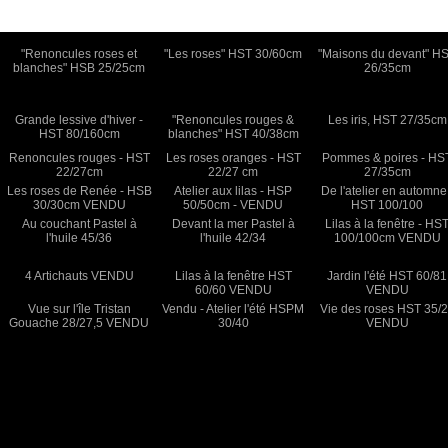
"Renoncules roses et
"Les roses" HST 30/60cm
"Maisons du devant" H
blanches" HSB 25/25cm
26/35cm
Grande lessive d'hiver -
"Renoncules rouges &
Les iris, HST 27/35cm
HST 80/160cm
blanches" HST 40/38cm
Renoncules rouges - HST
Les roses oranges - HST
Pommes & poires - HS
22/27cm
22/27 cm
27/35cm
Les roses de Renée - HSB
Atelier aux lilas - HSP
De l'atelier en automne
30/30cm VENDU
50/50cm - VENDU
HST 100/100
Au couchant Pastel à
Devant la mer Pastel à
Lilas à la fenêtre - HS
l'huile 45/36
l'huile 42/34
100/100cm VENDU
4 Artichauts VENDU
Lilas à la fenêtre HST
Jardin l'été HST 60/81
60/60 VENDU
VENDU
Vue sur l'île Tristan
Vendu - Atelier l'été HSPM
Vie des roses HST 35/
Gouache 28/27,5 VENDU
30/40
VENDU