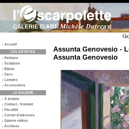
Accueil
Assunta Genovesio - Li
LES ARTISTES
Assunta Genovesio
Peinture
Sculpture
Bijoux
Sacs
Lampes
Accessoires
LA GALERIE
A propos
Contact - Kontakt
Fiscalité
Carnet d'adresses
Galerie vidéos
Archives