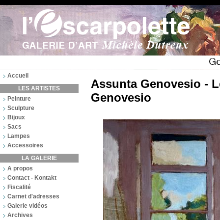
Accueil
Assunta Genovesio - Le
LES ARTISTES
Genovesio
Peinture
Sculpture
Bijoux
Sacs
Lampes
Accessoires
LA GALERIE
A propos
Contact - Kontakt
Fiscalité
Carnet d'adresses
Galerie vidéos
Archives