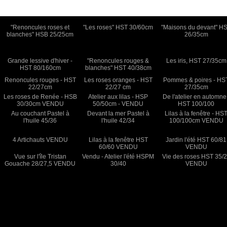
"Renoncules roses et
"Les roses" HST 30/60cm
"Maisons du devant" H
blanches" HSB 25/25cm
26/35cm
Grande lessive d'hiver -
"Renoncules rouges &
Les iris, HST 27/35cm
HST 80/160cm
blanches" HST 40/38cm
Renoncules rouges - HST
Les roses oranges - HST
Pommes & poires - HS
22/27cm
22/27 cm
27/35cm
Les roses de Renée - HSB
Atelier aux lilas - HSP
De l'atelier en automne
30/30cm VENDU
50/50cm - VENDU
HST 100/100
Au couchant Pastel à
Devant la mer Pastel à
Lilas à la fenêtre - HS
l'huile 45/36
l'huile 42/34
100/100cm VENDU
4 Artichauts VENDU
Lilas à la fenêtre HST
Jardin l'été HST 60/81
60/60 VENDU
VENDU
Vue sur l'île Tristan
Vendu - Atelier l'été HSPM
Vie des roses HST 35/
Gouache 28/27,5 VENDU
30/40
VENDU