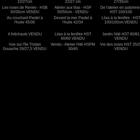
22/27cm
22/27 cm
27/35cm
Les roses de Renée - HSB
Atelier aux lilas - HSP
De l'atelier en automne
30/30cm VENDU
50/50cm - VENDU
HST 100/100
Au couchant Pastel à
Devant la mer Pastel à
Lilas à la fenêtre - HS
l'huile 45/36
l'huile 42/34
100/100cm VENDU
4 Artichauts VENDU
Lilas à la fenêtre HST
Jardin l'été HST 60/81
60/60 VENDU
VENDU
Vue sur l'île Tristan
Vendu - Atelier l'été HSPM
Vie des roses HST 35/
Gouache 28/27,5 VENDU
30/40
VENDU