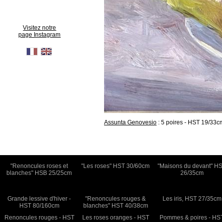
Visitez notre
page Instagram
Assunta Genovesio
: 5 poires - HST 19/33c
"Renoncules roses et
"Les roses" HST 30/60cm
"Maisons du devant" H
blanches" HSB 25/25cm
26/35cm
Grande lessive d'hiver -
"Renoncules rouges &
Les iris, HST 27/35cm
HST 80/160cm
blanches" HST 40/38cm
Renoncules rouges - HST
Les roses oranges - HST
Pommes & poires - HS