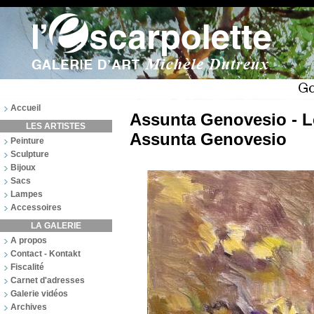
Accueil
Assunta Genovesio - L
LES ARTISTES
Assunta Genovesio
Peinture
Sculpture
Bijoux
Sacs
Lampes
Accessoires
LA GALERIE
A propos
Contact - Kontakt
Fiscalité
Carnet d'adresses
Galerie vidéos
Archives