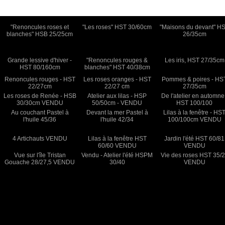
"Renoncules roses et
"Les roses" HST 30/60cm
"Maisons du devant" H
blanches" HSB 25/25cm
26/35cm
Grande lessive d'hiver -
"Renoncules rouges &
Les iris, HST 27/35cm
HST 80/160cm
blanches" HST 40/38cm
Renoncules rouges - HST
Les roses oranges - HST
Pommes & poires - HS
22/27cm
22/27 cm
27/35cm
Les roses de Renée - HSB
Atelier aux lilas - HSP
De l'atelier en automne
30/30cm VENDU
50/50cm - VENDU
HST 100/100
Au couchant Pastel à
Devant la mer Pastel à
Lilas à la fenêtre - HS
l'huile 45/36
l'huile 42/34
100/100cm VENDU
4 Artichauts VENDU
Lilas à la fenêtre HST
Jardin l'été HST 60/81
60/60 VENDU
VENDU
Vue sur l'île Tristan
Vendu - Atelier l'été HSPM
Vie des roses HST 35/
Gouache 28/27,5 VENDU
30/40
VENDU