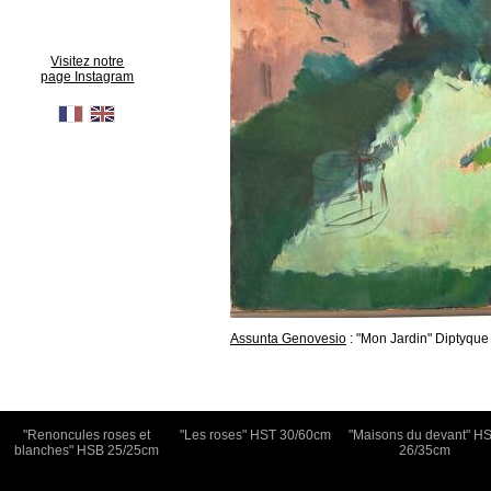
Visitez notre
page Instagram
Assunta Genovesio
: "Mon Jardin" Diptyqu
"Renoncules roses et
"Les roses" HST 30/60cm
"Maisons du devant" H
blanches" HSB 25/25cm
26/35cm