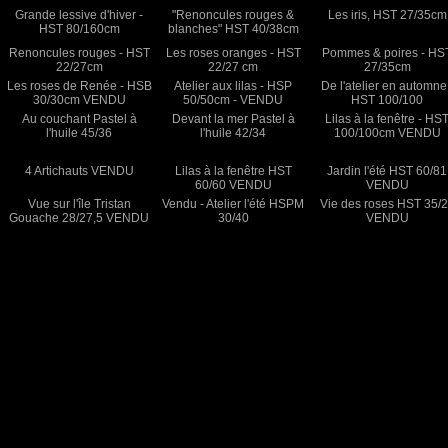
Grande lessive d'hiver -
"Renoncules rouges &
Les iris, HST 27/35cm
HST 80/160cm
blanches" HST 40/38cm
Renoncules rouges - HST
Les roses oranges - HST
Pommes & poires - HS
22/27cm
22/27 cm
27/35cm
Les roses de Renée - HSB
Atelier aux lilas - HSP
De l'atelier en automne
30/30cm VENDU
50/50cm - VENDU
HST 100/100
Au couchant Pastel à
Devant la mer Pastel à
Lilas à la fenêtre - HS
l'huile 45/36
l'huile 42/34
100/100cm VENDU
4 Artichauts VENDU
Lilas à la fenêtre HST
Jardin l'été HST 60/81
60/60 VENDU
VENDU
Vue sur l'île Tristan
Vendu - Atelier l'été HSPM
Vie des roses HST 35/
Gouache 28/27,5 VENDU
30/40
VENDU