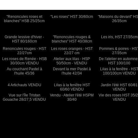
"Renoncules roses et
"Les roses" HST 30/60cm
"Maisons du devant" H
blanches" HSB 25/25cm
26/35cm
Grande lessive d'hiver -
"Renoncules rouges &
Les iris, HST 27/35cm
HST 80/160cm
blanches" HST 40/38cm
Renoncules rouges - HST
Les roses oranges - HST
Pommes & poires - HS
22/27cm
22/27 cm
27/35cm
Les roses de Renée - HSB
Atelier aux lilas - HSP
De l'atelier en automne
30/30cm VENDU
50/50cm - VENDU
HST 100/100
Au couchant Pastel à
Devant la mer Pastel à
Lilas à la fenêtre - HS
l'huile 45/36
l'huile 42/34
100/100cm VENDU
4 Artichauts VENDU
Lilas à la fenêtre HST
Jardin l'été HST 60/81
60/60 VENDU
VENDU
Vue sur l'île Tristan
Vendu - Atelier l'été HSPM
Vie des roses HST 35/
Gouache 28/27,5 VENDU
30/40
VENDU