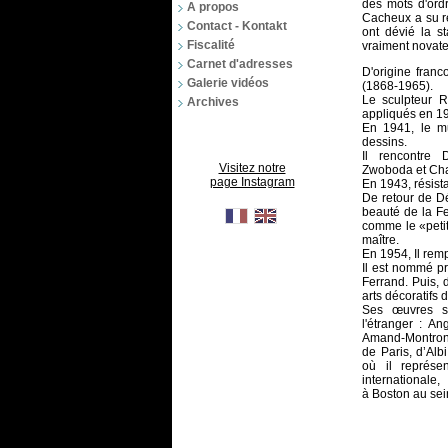
des mots d'ordr
A propos
Cacheux a su re
Contact - Kontakt
ont dévié la st
Fiscalité
vraiment novate
Carnet d'adresses
D'origine franc
Galerie vidéos
(
1868
-
1965
).
Le sculpteur
R
Archives
appliqués en
1
En
1941
, le
m
dessins.
Il rencontre
D
Visitez notre
Zwoboda
et
Cha
page Instagram
En
1943
,
résist
De retour de
Dé
beauté de la
F
comme le «petit-
maître.
En
1954
, Il rem
Il est nommé p
Ferrand
. Puis, 
arts décoratifs
Ses œuvres so
l'étranger :
Ang
Amand-Montro
de
Paris
, d’
Albi
où il représ
international
à
Boston
au sein