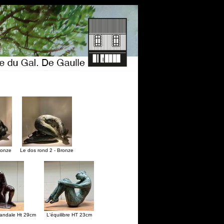
ronze
Le dos rond 2 - Bronze
sandale Ht 29cm
L'équilibre HT 23cm