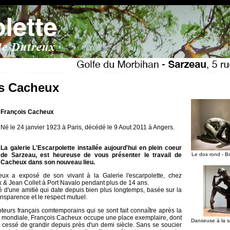
s Cacheux
François Cacheux
Né le 24 janvier 1923 à Paris, décédé le 9 Aout 2011 à Angers.
La galerie L'Escarpolette installée aujourd'hui en plein coeur
de Sarzeau, est heureuse de vous présenter le travail de
Le dos rond - B
Cacheux dans son nouveau lieu.
ux a exposé de son vivant à la Galerie l'escarpolette, chez
 & Jean Collet à Port Navalo pendant plus de 14 ans.
né d'une amitiè qui date depuis bien plus longtemps, basée sur la
ransparence et le respect mutuel.
pteurs français comtemporains qui se sont fait connaître après la
 mondiale, François Cacheux occupe une place exemplaire, dont
Danseuse à la 
a cessé de grandir depuis près d'un demi siècle. Sans se soucier