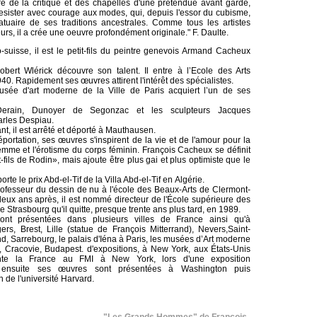
e de la critique et des chapelles d'une prétendue avant garde,
sister avec courage aux modes, qui, depuis l'essor du cubisme,
atuaire de ses traditions ancestrales. Comme tous les artistes
urs, il a crée une oeuvre profondément originale." F. Daulte.
o-suisse, il est le petit-fils du peintre genevois Armand Cacheux
obert Wlérick
découvre son talent. Il entre à l’Ecole des Arts
940
. Rapidement ses œuvres attirent l'intérêt des spécialistes.
usée d'art moderne de la Ville de Paris
acquiert l’un de ses
erain
,
Dunoyer de Segonzac
et les sculpteurs
Jacques
rles Despiau
.
ant
, il est arrêté et déporté à
Mauthausen
.
portation
, ses œuvres s'inspirent de la vie et de l'amour pour la
emme
et l'
érotisme
du corps féminin. François Cacheux se définit
fils de Rodin», mais ajoute être plus gai et plus optimiste que le
porte le
prix Abd-el-Tif
de la
Villa Abd-el-Tif
en
Algérie
.
rofesseur du dessin de nu à l'école des Beaux-Arts de
Clermont-
deux ans après, il est nommé directeur de l'
École supérieure des
 de Strasbourg
qu'il quitte, presque trente ans plus tard, en
1989
.
nt présentées dans plusieurs villes de France ainsi qu'à
ers
,
Brest
,
Lille
(statue de
François Mitterrand
),
Nevers
,
Saint-
nd
,
Sarrebourg
, le
palais d'Iéna
à Paris, les musées d’Art moderne
,
Cracovie
,
Budapest
. d'expositions, à New York, aux États-Unis
ente la France au
FMI
à
New York
, lors d'une exposition
e, ensuite ses œuvres sont présentées à
Washington
puis
 de l'
université Harvard
.
"Les Grands Hommes" de François