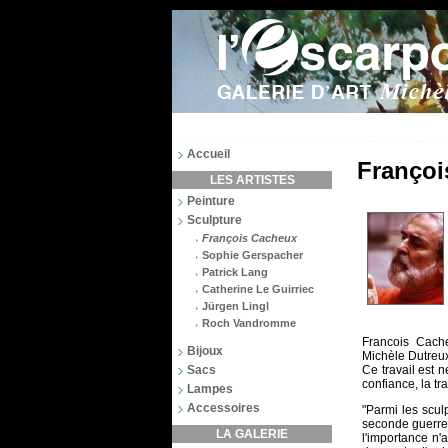
Accueil
Françoi
LES ARTISTES
Peinture
Sculpture
François Cacheux
Sophie Gerspacher
Patrick Lang
Catherine Le Guirriec
Jürgen Lingl
Roch Vandromme
Francois Cache
Bijoux
Michèle Dutreux
Ce travail est 
Sacs
confiance, la t
Lampes
Accessoires
"Parmi les scul
seconde guerre
LA GALERIE
l'importance n'