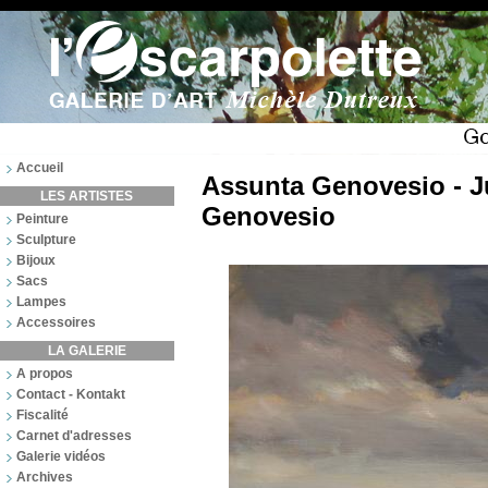
Accueil
Assunta Genovesio - Ju
LES ARTISTES
Genovesio
Peinture
Sculpture
Bijoux
Sacs
Lampes
Accessoires
LA GALERIE
A propos
Contact - Kontakt
Fiscalité
Carnet d'adresses
Galerie vidéos
Archives