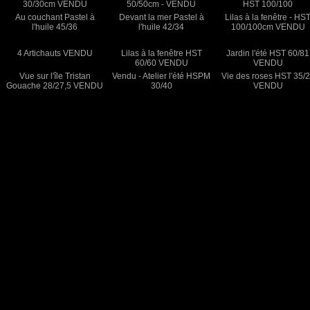
30/30cm VENDU
50/50cm - VENDU
HST 100/100
Au couchant Pastel à
Devant la mer Pastel à
Lilas à la fenêtre - HS
l'huile 45/36
l'huile 42/34
100/100cm VENDU
4 Artichauts VENDU
Lilas à la fenêtre HST
Jardin l'été HST 60/81
60/60 VENDU
VENDU
Vue sur l'île Tristan
Vendu - Atelier l'été HSPM
Vie des roses HST 35/
Gouache 28/27,5 VENDU
30/40
VENDU