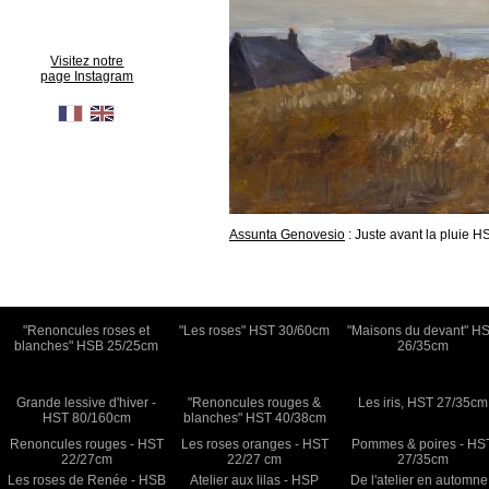
Visitez notre
page Instagram
Assunta Genovesio
: Juste avant la pluie H
"Renoncules roses et
"Les roses" HST 30/60cm
"Maisons du devant" H
blanches" HSB 25/25cm
26/35cm
Grande lessive d'hiver -
"Renoncules rouges &
Les iris, HST 27/35cm
HST 80/160cm
blanches" HST 40/38cm
Renoncules rouges - HST
Les roses oranges - HST
Pommes & poires - HS
22/27cm
22/27 cm
27/35cm
Les roses de Renée - HSB
Atelier aux lilas - HSP
De l'atelier en automne