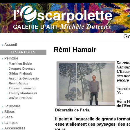
Accueil
Rémi Hamoir
LES ARTISTES
Peinture
De reto
Matthieu Bobin
Hamoir,
Jacques Dromart
L'Escar
Gildas Flahault
ses der
Assunta Genovesio
encore 
Rémi Hamoir
Titouan Lamazou
michele
06 -
Thierry Montassier
Valérie Pettinari
Rémi H
de l'Ec
Sculpture
Décoratifs de Paris.
Bijoux
Sacs
Il peint à l'aquarelle de grands form
Lampes
essentiellement des paysages, des sc
Accessoires
jours.