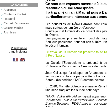
Ce sont des espaces ouverts où le suj
LA GALERIE
restitution d'une atmosphère.
A propos
Il a travaillé un an à Madrid puis à Ba
Contact - Kontakt
particulièrement intéressé aux zones
Fiscalité
Carnet d'adresses
Les aquarelles de
Rémi Hamoir
sont éblou
mais surtout de lumière et d'espace.
Galerie vidéos
Contre jour et lumière douce posent des pay
Archives
la rêverie.
Des paysages pris sur le vif, bord de plag
Banlieue parisienne, tout est bon à
Rémi H
le décor Humain.
Visitez notre
page Instagram
Le travail de R.Hamoir est présenté toute l'a
à Port Navalo.
La Galerie l'Escarpolette a présenté à de
R.Hamoir à Paris chez la Créatrice de mode
Jean Collet, qui fut skipper de Antarctica, e
technique sur Tara, a permi à Rémi Hamoir 
Bateau d'expedition *TARA comme peintre.
En 2010, Michèle Dutreux a emmené Rémi Ham
une série d'aquarelles sur ce petit pays.
*TARA, Voilier d'éxpédition ayant appartenu 
"Antarctica", puis à Sir Peter Blake "Seamas
Etienne Bourgois - PDG Agnès b - qui rebapti