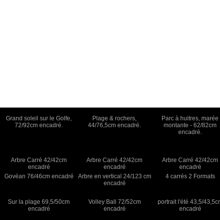
Grand soleil sur le Golfe,
Plage & rochers,
Parc à huitres, marée
72/92cm encadré.
44/76,5cm encadré.
montante - 62/82cm
encadré.
Arbre Carré 42/42cm
Arbre Carré 42/42cm
Arbre Carré 42/42cm
encadré
encadré
encadré
Govéan 76/46cm encadré
Arbre en vertical 24/123 cm
4 carrés 2 Formats
encadré
Sur la plage 69,5/50cm
Volley Ball 72/52cm
portrait l'été 43,5/43,5
encadré
encadré
encadré