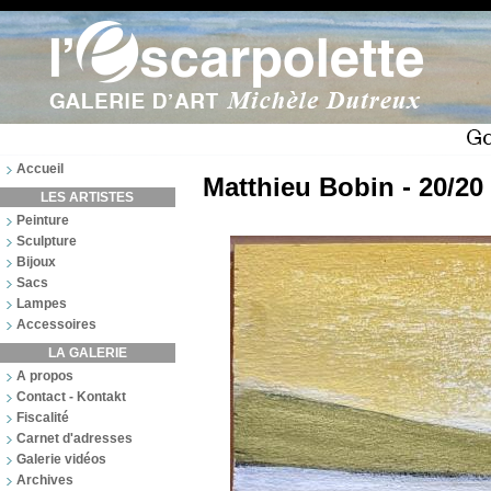
Accueil
Matthieu Bobin - 20/20
LES ARTISTES
Peinture
Sculpture
Bijoux
Sacs
Lampes
Accessoires
LA GALERIE
A propos
Contact - Kontakt
Fiscalité
Carnet d'adresses
Galerie vidéos
Archives