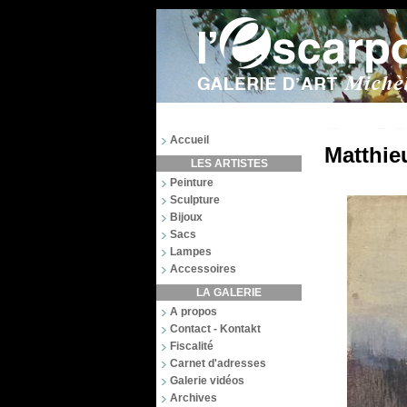
Accueil
Matthie
LES ARTISTES
Peinture
Sculpture
Bijoux
Sacs
Lampes
Accessoires
LA GALERIE
A propos
Contact - Kontakt
Fiscalité
Carnet d'adresses
Galerie vidéos
Archives