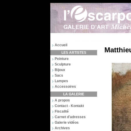
Accueil
Matthie
LES ARTISTES
Peinture
Sculpture
Bijoux
Sacs
Lampes
Accessoires
LA GALERIE
A propos
Contact - Kontakt
Fiscalité
Carnet d'adresses
Galerie vidéos
Archives