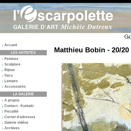
Accueil
Matthieu Bobin - 20/20
LES ARTISTES
Peinture
Sculpture
Bijoux
Sacs
Lampes
Accessoires
LA GALERIE
A propos
Contact - Kontakt
Fiscalité
Carnet d'adresses
Galerie vidéos
Archives