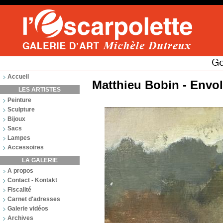
Accueil
Matthieu Bobin - Envol
LES ARTISTES
Peinture
Sculpture
Bijoux
Sacs
Lampes
Accessoires
LA GALERIE
A propos
Contact - Kontakt
Fiscalité
Carnet d'adresses
Galerie vidéos
Archives