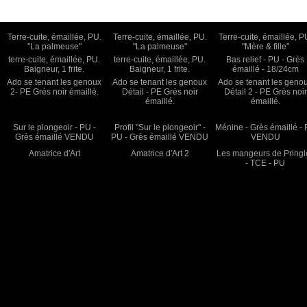
Terre-cuite, émaillée, PU.
Terre-cuite, émaillée, PU.
Terre-cuite, émaillée, P
"La palmeuse"
"La palmeuse"
"Mère & fille"
terre-cuite, émaillée, PU.
terre-cuite, émaillée, PU.
Bas relief - PU - Grès
Baigneur, 1 frite.
Baigneur, 1 frite.
émaillé - 18/24cm
Ado se tenant les genoux
Ado se tenant les genoux
Ado se tenant les geno
2- PE Grès noir émaillé.
Détail - PE Grès noir
Détail 2 - PE Grès noir
émaillé.
émaillé.
Sur le plongeoir - PU -
Profil "Sur le plongeoir" -
Ménine - Grès émaillé -
Grès émaillé VENDU
PU - Grès émaillé VENDU
VENDU
Amatrice d'Art
Amatrice d'Art 2
Les mangeurs de Pringl
- TCE - PU