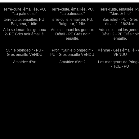
Terre-cuite, émaillée, PU.
Terre-cuite, émaillée, PU.
Terre-cuite, émaillée, P
"La palmeuse"
"La palmeuse"
"Mère & fille"
terre-cuite, émaillée, PU.
terre-cuite, émaillée, PU.
Bas relief - PU - Grès
Baigneur, 1 frite.
Baigneur, 1 frite.
émaillé - 18/24cm
Ado se tenant les genoux
Ado se tenant les genoux
Ado se tenant les geno
2- PE Grès noir émaillé.
Détail - PE Grès noir
Détail 2 - PE Grès noir
émaillé.
émaillé.
Sur le plongeoir - PU -
Profil "Sur le plongeoir" -
Ménine - Grès émaillé -
Grès émaillé VENDU
PU - Grès émaillé VENDU
VENDU
Amatrice d'Art
Amatrice d'Art 2
Les mangeurs de Pringl
- TCE - PU