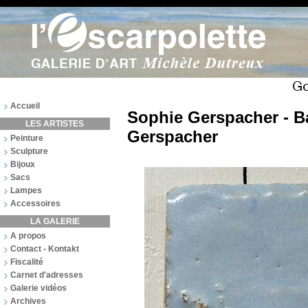
Accueil
Sophie Gerspacher - Bas
LES ARTISTES
Gerspacher
Peinture
Sculpture
Bijoux
Sacs
Lampes
Accessoires
LA GALERIE
A propos
Contact - Kontakt
Fiscalité
Carnet d'adresses
Galerie vidéos
Archives