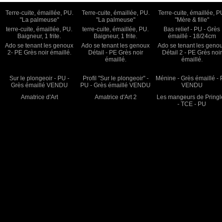
Terre-cuite, émaillée, PU.
Terre-cuite, émaillée, PU.
Terre-cuite, émaillée, P
"La palmeuse"
"La palmeuse"
"Mère & fille"
terre-cuite, émaillée, PU.
terre-cuite, émaillée, PU.
Bas relief - PU - Grès
Baigneur, 1 frite.
Baigneur, 1 frite.
émaillé - 18/24cm
Ado se tenant les genoux
Ado se tenant les genoux
Ado se tenant les geno
2- PE Grès noir émaillé.
Détail - PE Grès noir
Détail 2 - PE Grès noir
émaillé.
émaillé.
Sur le plongeoir - PU -
Profil "Sur le plongeoir" -
Ménine - Grès émaillé -
Grès émaillé VENDU
PU - Grès émaillé VENDU
VENDU
Amatrice d'Art
Amatrice d'Art 2
Les mangeurs de Pringl
- TCE - PU