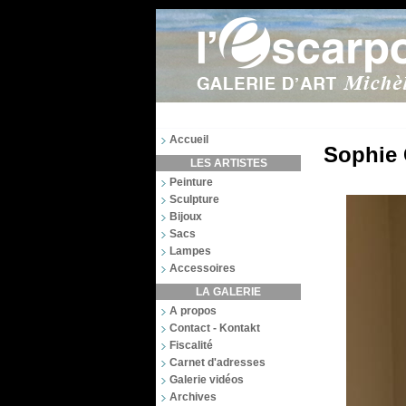
Accueil
Sophie 
LES ARTISTES
Peinture
Sculpture
Bijoux
Sacs
Lampes
Accessoires
LA GALERIE
A propos
Contact - Kontakt
Fiscalité
Carnet d'adresses
Galerie vidéos
Archives