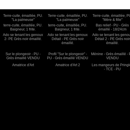
Terre-cuite, émaillée, PU.
Terre-cuite, émaillée, PU.
Terre-cuite, émaillée, P
"La palmeuse"
"La palmeuse"
"Mère & fille"
terre-cuite, émaillée, PU.
terre-cuite, émaillée, PU.
Bas relief - PU - Grès
Baigneur, 1 frite.
Baigneur, 1 frite.
émaillé - 18/24cm
Ado se tenant les genoux
Ado se tenant les genoux
Ado se tenant les geno
2- PE Grès noir émaillé.
Détail - PE Grès noir
Détail 2 - PE Grès noir
émaillé.
émaillé.
Sur le plongeoir - PU -
Profil "Sur le plongeoir" -
Ménine - Grès émaillé -
Grès émaillé VENDU
PU - Grès émaillé VENDU
VENDU
Amatrice d'Art
Amatrice d'Art 2
Les mangeurs de Pringl
- TCE - PU