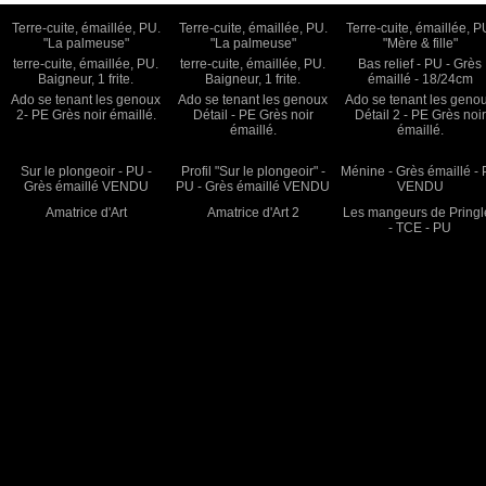
Terre-cuite, émaillée, PU.
Terre-cuite, émaillée, PU.
Terre-cuite, émaillée, P
"La palmeuse"
"La palmeuse"
"Mère & fille"
terre-cuite, émaillée, PU.
terre-cuite, émaillée, PU.
Bas relief - PU - Grès
Baigneur, 1 frite.
Baigneur, 1 frite.
émaillé - 18/24cm
Ado se tenant les genoux
Ado se tenant les genoux
Ado se tenant les geno
2- PE Grès noir émaillé.
Détail - PE Grès noir
Détail 2 - PE Grès noir
émaillé.
émaillé.
Sur le plongeoir - PU -
Profil "Sur le plongeoir" -
Ménine - Grès émaillé -
Grès émaillé VENDU
PU - Grès émaillé VENDU
VENDU
Amatrice d'Art
Amatrice d'Art 2
Les mangeurs de Pringl
- TCE - PU