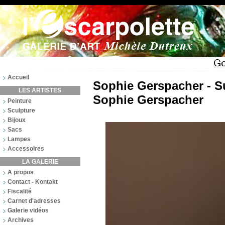
Accueil
Sophie Gerspacher - Su
LES ARTISTES
Sophie Gerspacher
Peinture
Sculpture
Bijoux
Sacs
Lampes
Accessoires
LA GALERIE
A propos
Contact - Kontakt
Fiscalité
Carnet d'adresses
Galerie vidéos
Archives