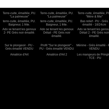
Terre-cuite, émaillée, PU.
Terre-cuite, émaillée, PU.
Terre-cuite, émaillée, P
"La palmeuse"
"La palmeuse"
"Mère & fille"
terre-cuite, émaillée, PU.
terre-cuite, émaillée, PU.
Bas relief - PU - Grès
Baigneur, 1 frite.
Baigneur, 1 frite.
émaillé - 18/24cm
Ado se tenant les genoux
Ado se tenant les genoux
Ado se tenant les geno
2- PE Grès noir émaillé.
Détail - PE Grès noir
Détail 2 - PE Grès noir
émaillé.
émaillé.
Sur le plongeoir - PU -
Profil "Sur le plongeoir" -
Ménine - Grès émaillé -
Grès émaillé VENDU
PU - Grès émaillé VENDU
VENDU
Amatrice d'Art
Amatrice d'Art 2
Les mangeurs de Pringl
- TCE - PU