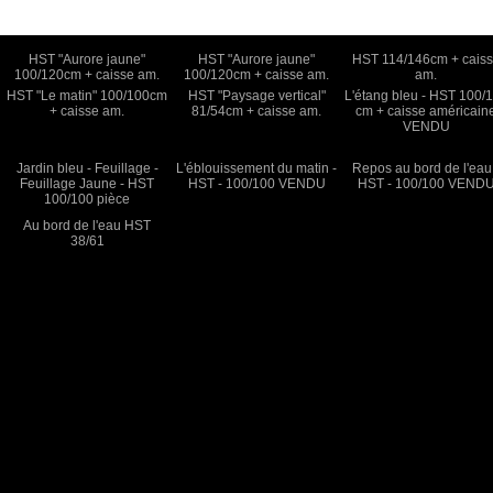
HST "Aurore jaune"
HST "Aurore jaune"
HST 114/146cm + cais
100/120cm + caisse am.
100/120cm + caisse am.
am.
HST "Le matin" 100/100cm
HST "Paysage vertical"
L'étang bleu - HST 100/
+ caisse am.
81/54cm + caisse am.
cm + caisse américain
VENDU
Jardin bleu - Feuillage -
L'éblouissement du matin -
Repos au bord de l'eau
Feuillage Jaune - HST
HST - 100/100 VENDU
HST - 100/100 VEND
100/100 pièce
Au bord de l'eau HST
38/61