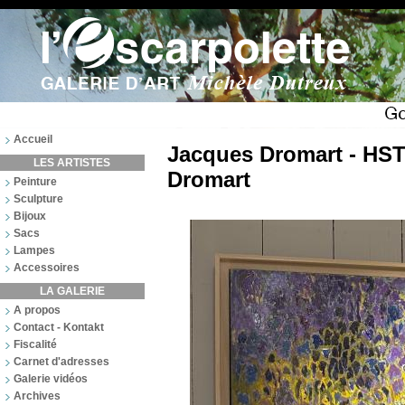
Accueil
Jacques Dromart - HST
LES ARTISTES
Dromart
Peinture
Sculpture
Bijoux
Sacs
Lampes
Accessoires
LA GALERIE
A propos
Contact - Kontakt
Fiscalité
Carnet d'adresses
Galerie vidéos
Archives