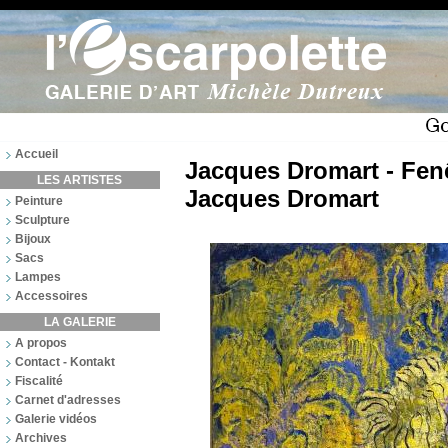
Accueil
Jacques Dromart - Fenê
LES ARTISTES
Jacques Dromart
Peinture
Sculpture
Bijoux
Sacs
Lampes
Accessoires
LA GALERIE
A propos
Contact - Kontakt
Fiscalité
Carnet d'adresses
Galerie vidéos
Archives