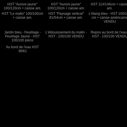
HST "Aurore jaune"
HST "Aurore jaune"
HST 114/146cm + cais
100/120cm + caisse am.
100/120cm + caisse am.
am.
HST "Le matin" 100/100cm
HST "Paysage vertical"
L'étang bleu - HST 100/
+ caisse am.
81/54cm + caisse am.
cm + caisse américain
VENDU
Jardin bleu - Feuillage -
L'éblouissement du matin -
Repos au bord de l'eau
Feuillage Jaune - HST
HST - 100/100 VENDU
HST - 100/100 VEND
100/100 pièce
Au bord de l'eau HST
38/61