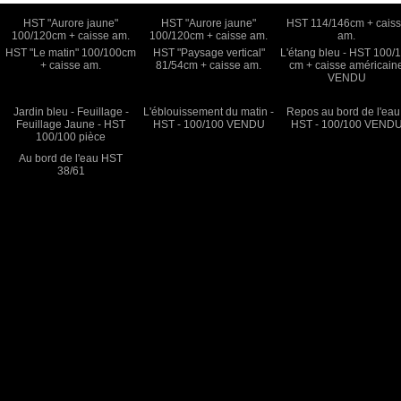
HST "Aurore jaune"
HST "Aurore jaune"
HST 114/146cm + cais
100/120cm + caisse am.
100/120cm + caisse am.
am.
HST "Le matin" 100/100cm
HST "Paysage vertical"
L'étang bleu - HST 100/
+ caisse am.
81/54cm + caisse am.
cm + caisse américain
VENDU
Jardin bleu - Feuillage -
L'éblouissement du matin -
Repos au bord de l'eau
Feuillage Jaune - HST
HST - 100/100 VENDU
HST - 100/100 VEND
100/100 pièce
Au bord de l'eau HST
38/61