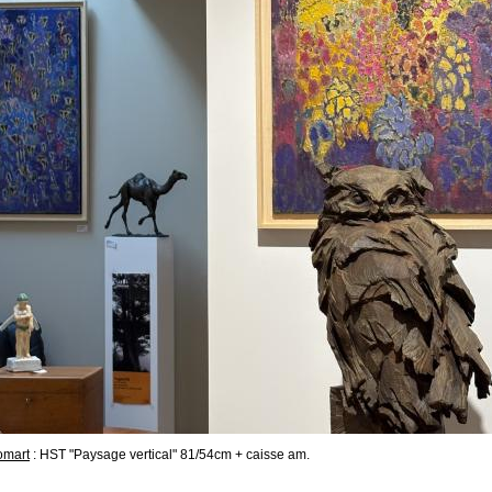
omart
: HST "Paysage vertical" 81/54cm + caisse am.