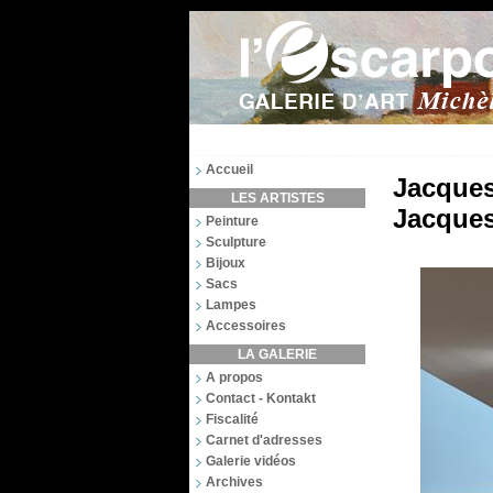
Accueil
Jacques
LES ARTISTES
Jacques
Peinture
Sculpture
Bijoux
Sacs
Lampes
Accessoires
LA GALERIE
A propos
Contact - Kontakt
Fiscalité
Carnet d'adresses
Galerie vidéos
Archives