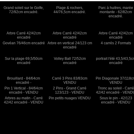
Grand soleil sur le Golfe,
Plage & rochers,
Parc à huitres, marée
72/92cm encadré.
44/76,5cm encadré.
montante - 62/82cm
encadré.
Arbre Carré 42/42cm
Arbre Carré 42/42cm
Arbre Carré 42/42cm
encadré
encadré
encadré
Govéan 76/46cm encadré
Arbre en vertical 24/123 cm
4 carrés 2 Formats
encadré
Sur la plage 69,5/50cm
Volley Ball 72/52cm
portrait l'été 43,5/43,5
encadré
encadré
encadré
Brouillard - 84/64cm
Carré 3 Pins 83/83cm
Pin Diagonale 37/118
encadré -
VENDU
VENDU
Pin 1 Vertical - 84/64cm
2 Pins - Grand Carré
Tronc au soleil - Carré
encadré - VENDU
123/123 - VENDU
42/42 encadré - VEND
Arbres au matin - Carré
Pin petits nuages VENDU
Sous le pin - 42/123
42/42 encadré - VENDU
encadré - VENDU