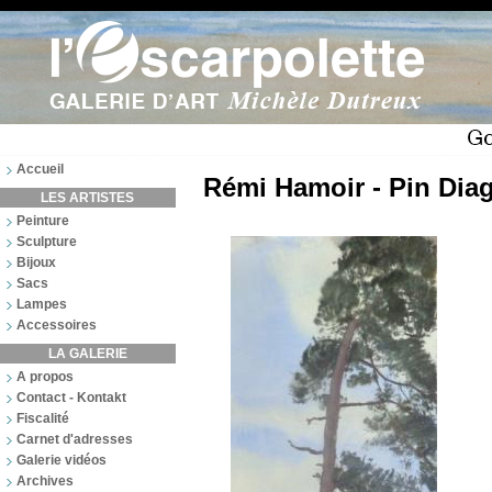
Accueil
Rémi Hamoir - Pin Dia
LES ARTISTES
Peinture
Sculpture
Bijoux
Sacs
Lampes
Accessoires
LA GALERIE
A propos
Contact - Kontakt
Fiscalité
Carnet d'adresses
Galerie vidéos
Archives