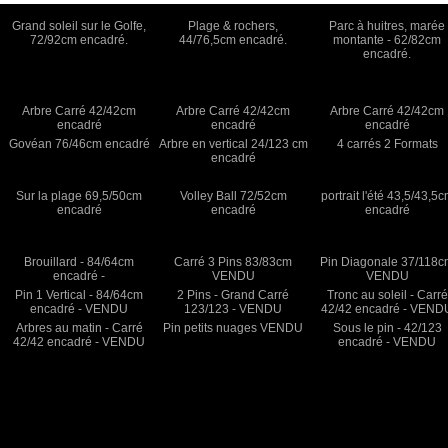
Grand soleil sur le Golfe,
Plage & rochers,
Parc à huitres, marée
72/92cm encadré.
44/76,5cm encadré.
montante - 62/82cm
encadré.
Arbre Carré 42/42cm
Arbre Carré 42/42cm
Arbre Carré 42/42cm
encadré
encadré
encadré
Govéan 76/46cm encadré
Arbre en vertical 24/123 cm
4 carrés 2 Formats
encadré
Sur la plage 69,5/50cm
Volley Ball 72/52cm
portrait l'été 43,5/43,5
encadré
encadré
encadré
Brouillard - 84/64cm
Carré 3 Pins 83/83cm
Pin Diagonale 37/118
encadré -
VENDU
VENDU
Pin 1 Vertical - 84/64cm
2 Pins - Grand Carré
Tronc au soleil - Carré
encadré - VENDU
123/123 - VENDU
42/42 encadré - VEND
Arbres au matin - Carré
Pin petits nuages VENDU
Sous le pin - 42/123
42/42 encadré - VENDU
encadré - VENDU