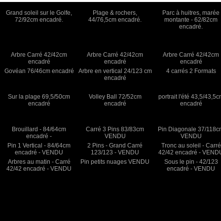
Grand soleil sur le Golfe,
Plage & rochers,
Parc à huitres, marée
72/92cm encadré.
44/76,5cm encadré.
montante - 62/82cm
encadré.
Arbre Carré 42/42cm
Arbre Carré 42/42cm
Arbre Carré 42/42cm
encadré
encadré
encadré
Govéan 76/46cm encadré
Arbre en vertical 24/123 cm
4 carrés 2 Formats
encadré
Sur la plage 69,5/50cm
Volley Ball 72/52cm
portrait l'été 43,5/43,5
encadré
encadré
encadré
Brouillard - 84/64cm
Carré 3 Pins 83/83cm
Pin Diagonale 37/118
encadré -
VENDU
VENDU
Pin 1 Vertical - 84/64cm
2 Pins - Grand Carré
Tronc au soleil - Carré
encadré - VENDU
123/123 - VENDU
42/42 encadré - VEND
Arbres au matin - Carré
Pin petits nuages VENDU
Sous le pin - 42/123
42/42 encadré - VENDU
encadré - VENDU