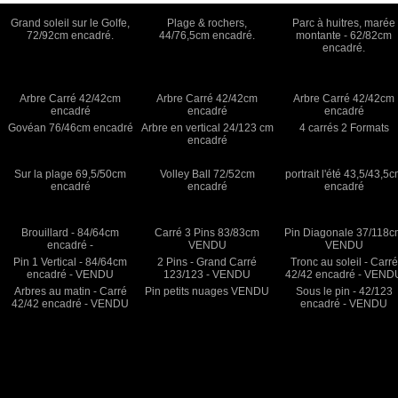
Grand soleil sur le Golfe,
Plage & rochers,
Parc à huitres, marée
72/92cm encadré.
44/76,5cm encadré.
montante - 62/82cm
encadré.
Arbre Carré 42/42cm
Arbre Carré 42/42cm
Arbre Carré 42/42cm
encadré
encadré
encadré
Govéan 76/46cm encadré
Arbre en vertical 24/123 cm
4 carrés 2 Formats
encadré
Sur la plage 69,5/50cm
Volley Ball 72/52cm
portrait l'été 43,5/43,5
encadré
encadré
encadré
Brouillard - 84/64cm
Carré 3 Pins 83/83cm
Pin Diagonale 37/118
encadré -
VENDU
VENDU
Pin 1 Vertical - 84/64cm
2 Pins - Grand Carré
Tronc au soleil - Carré
encadré - VENDU
123/123 - VENDU
42/42 encadré - VEND
Arbres au matin - Carré
Pin petits nuages VENDU
Sous le pin - 42/123
42/42 encadré - VENDU
encadré - VENDU