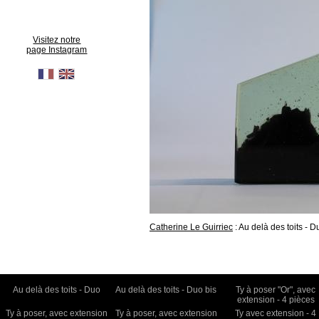
Visitez notre
page Instagram
Catherine Le Guirriec
: Au delà des toits - D
Au delà des toits - Duo
Au delà des toits - Duo bis
Ty à poser "Or", avec
extension - 4 pièces
Ty à poser, avec extension
Ty à poser, avec extension
Ty avec extension - 4