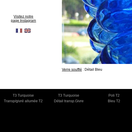
Visitez notre
page Instagram
Verre soufflé
: Détail Bleu
T3 Turquoise
T3 Turquoise
Poli T2
Transp/givré allumée T2
Détail transp.Givre
Bleu T2