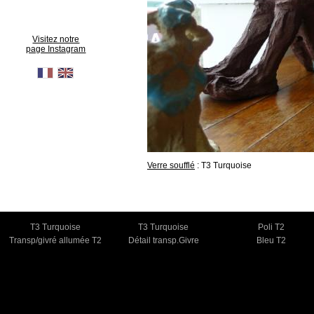
Visitez notre
page Instagram
Verre soufflé
: T3 Turquoise
T3 Turquoise
T3 Turquoise
Poli T2
Transp/givré allumée T2
Détail transp.Givre
Bleu T2