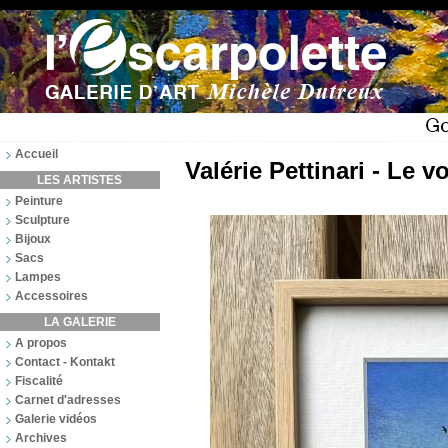
Accueil
Valérie Pettinari - Le v
LES ARTISTES
Peinture
Sculpture
Bijoux
Sacs
Lampes
Accessoires
LA GALERIE
A propos
Contact - Kontakt
Fiscalité
Carnet d'adresses
Galerie vidéos
Archives