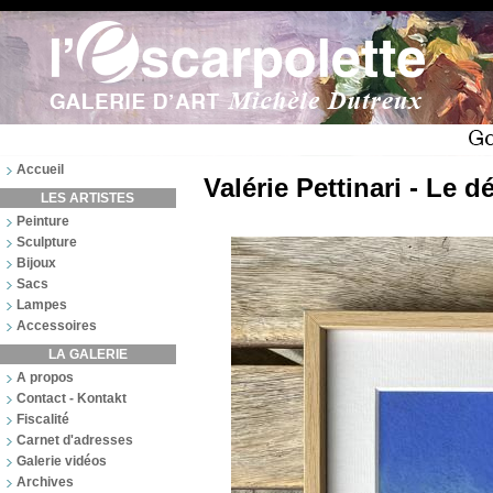
Accueil
Valérie Pettinari - Le dé
LES ARTISTES
Peinture
Sculpture
Bijoux
Sacs
Lampes
Accessoires
LA GALERIE
A propos
Contact - Kontakt
Fiscalité
Carnet d'adresses
Galerie vidéos
Archives