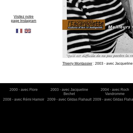
Visitez notre
page Instagram
Thierry Montassier
: 2003 - avec Jacquelin
2000 - avec Flore
2003 - avec Jacqueline
2004 - avec Roch
Bechet
Vandromme
2008 - avec Rémi Hamoir
2009 - avec Gildas Flahault
2009 - avec Gildas Flaha