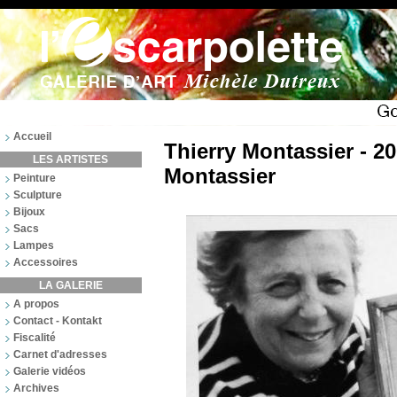
Accueil
Thierry Montassier - 20
LES ARTISTES
Montassier
Peinture
Sculpture
Bijoux
Sacs
Lampes
Accessoires
LA GALERIE
A propos
Contact - Kontakt
Fiscalité
Carnet d'adresses
Galerie vidéos
Archives