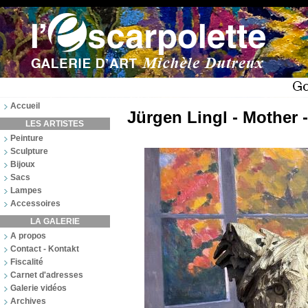
Accueil
Jürgen Lingl - Mother 
LES ARTISTES
Peinture
Sculpture
Bijoux
Sacs
Lampes
Accessoires
LA GALERIE
A propos
Contact - Kontakt
Fiscalité
Carnet d'adresses
Galerie vidéos
Archives